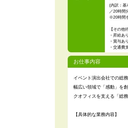
(内訳：基本
／20時間
※20時
【その他
・昇給あ
・賞与あり(
・交通費
お仕事内容
イベント演出会社での総
幅広い領域で「感動」を
クオフィスを支える「総
【具体的な業務内容】