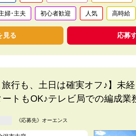
主婦･主夫
初心者歓迎
人気
高時給
を見る
応募
も旅行も、土日は確実オフ♪】未経
ートもOK♪テレビ局での編成業
《応募先》オーエンス