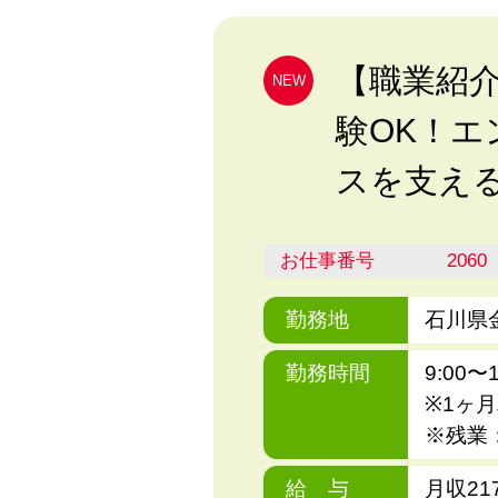
【職業紹介
NEW
験OK！
スを支える
お仕事番号
2060
勤務地
石川県
勤務時間
9:00
※1ヶ
※残業
給 与
月収21