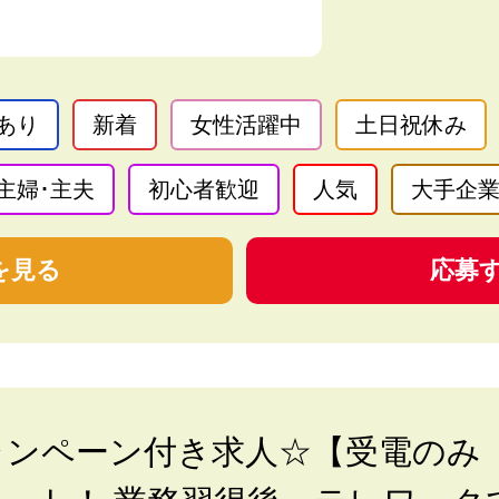
あり
新着
女性活躍中
土日祝休み
主婦･主夫
初心者歓迎
人気
大手企
を見る
応募
ャンペーン付き求人☆【受電のみ