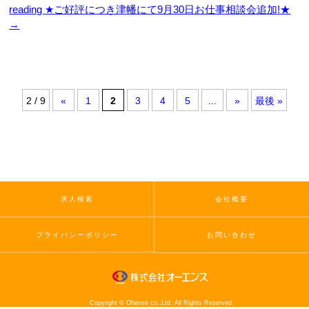
reading
★ご好評につき津幡にて9月30日お仕事相談会追加!★
→
2 / 9
«
1
2
3
4
5
...
»
最後 »
求人検索
会社概要
プライバシーポリシー
お問い合わせ
Copyright © Ohense co.,Ltd. All Rights Reserved.