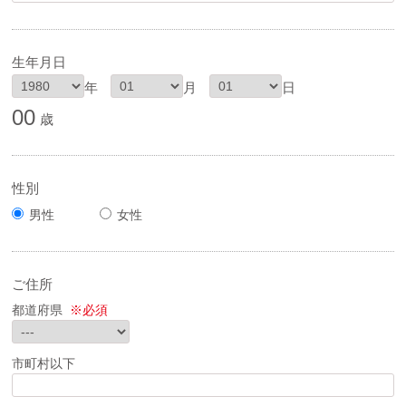
生年月日
年
月
日
00
歳
性別
男性
女性
ご住所
都道府県
※必須
市町村以下