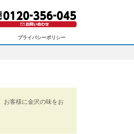
プライバシーポリシー
で、お客様に金沢の味をお