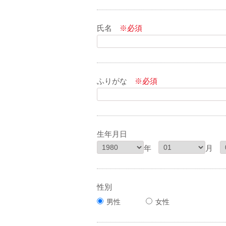
氏名
※必須
ふりがな
※必須
生年月日
年
月
性別
男性
女性