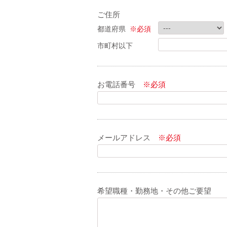
ご住所
都道府県
※必須
市町村以下
お電話番号
※必須
メールアドレス
※必須
希望職種・勤務地・その他ご要望