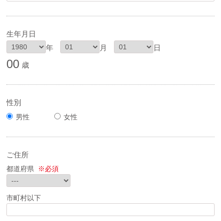
生年月日
年
月
日
00
歳
性別
男性
女性
ご住所
都道府県
※必須
市町村以下