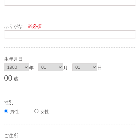
ふりがな
※必須
生年月日
年
月
日
00
歳
性別
男性
女性
ご住所