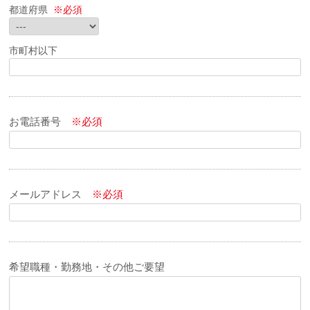
都道府県
※必須
市町村以下
お電話番号
※必須
メールアドレス
※必須
希望職種・勤務地・その他ご要望