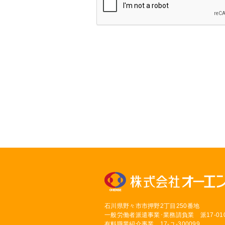
石川県野々市市押野2丁目250番地
一般労働者派遣事業･業務請負業 派17-010
有料職業紹介事業 17-ユ-300099