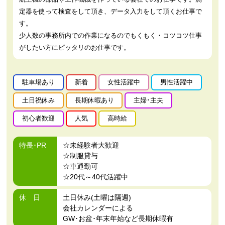
定器を使って検査をして頂き、データ入力をして頂くお仕事で
す。
少人数の事務所内での作業になるのでもくもく・コツコツ仕事
がしたい方にピッタリのお仕事です。
駐車場あり
新着
女性活躍中
男性活躍中
土日祝休み
長期休暇あり
主婦･主夫
初心者歓迎
人気
高時給
特長･PR
☆未経験者大歓迎
☆制服貸与
☆車通勤可
☆20代～40代活躍中
休 日
土日休み(土曜は隔週)
会社カレンダーによる
GW･お盆･年末年始など長期休暇有