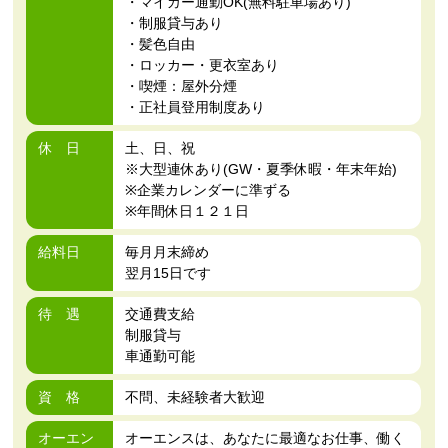
・マイカー通勤OK(無料駐車場あり)
・制服貸与あり
・髪色自由
・ロッカー・更衣室あり
・喫煙：屋外分煙
・正社員登用制度あり
休 日
土、日、祝
※大型連休あり(GW・夏季休暇・年末年始)
※企業カレンダーに準ずる
※年間休日１２１日
給料日
毎月月末締め
翌月15日です
待 遇
交通費支給
制服貸与
車通勤可能
資 格
不問、未経験者大歓迎
オーエン
オーエンスは、あなたに最適なお仕事、働く