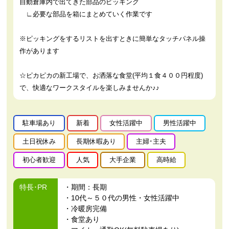
自動倉庫内で出てきた部品のピッキング
∟必要な部品を箱にまとめていく作業です
※ピッキングをするリストを出すときに簡単なタッチパネル操
作があります
☆ピカピカの新工場で、お洒落な食堂(平均１食４００円程度)
で、快適なワークスタイルを楽しみませんか♪♪
駐車場あり
新着
女性活躍中
男性活躍中
土日祝休み
長期休暇あり
主婦･主夫
初心者歓迎
人気
大手企業
高時給
特長･PR
・期間：長期
・10代～５０代の男性・女性活躍中
・冷暖房完備
・食堂あり