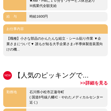
★AM・PMに１０分ずつサービス休憩あり
※残業代全額支給
給 与
時給1600円
お仕事内容
【職種】小さな部品のかんたんな組立・シール貼り作業 ▼企
業さまについて▼ 誰もが知る大手企業さま♪半導体製造装置向
けの機...
【人気のピッキングで...
NEW
>>詳細を見る
勤務地
石川県小松市正蓮寺町
( 国道8号線八幡IC・やわたメディカルセンター
近く)