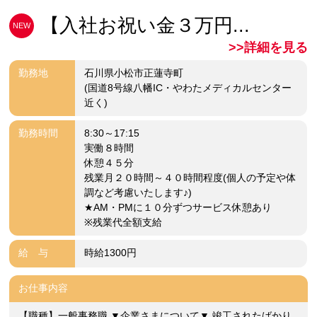
【入社お祝い金３万円...
NEW
>>詳細を見る
勤務地
石川県小松市正蓮寺町
(国道8号線八幡IC・やわたメディカルセンター
近く)
勤務時間
8:30～17:15
実働８時間
休憩４５分
残業月２０時間～４０時間程度(個人の予定や体
調など考慮いたします♪)
★AM・PMに１０分ずつサービス休憩あり
※残業代全額支給
給 与
時給1300円
お仕事内容
【職種】一般事務職 ▼企業さまについて▼ 竣工されたばかり