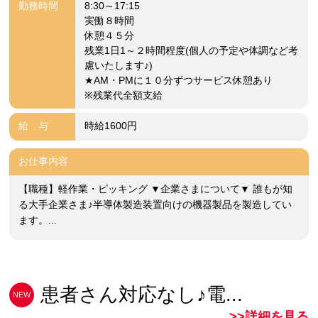
勤務時間
8:30～17:15
実働８時間
休憩４５分
残業1日1～２時間程度(個人の予定や体調など考
慮いたします♪)
★AM・PMに１０分ずつサービス休憩あり
※残業代全額支給
給 与
時給1600円
お仕事内容
【職種】軽作業・ピッキング ▼企業さまについて▼ 誰もが知
る大手企業さま♪半導体製造装置向けの機器製品を製造してい
ます。...
患者さん対応なし♪電...
NEW
>>詳細を見る