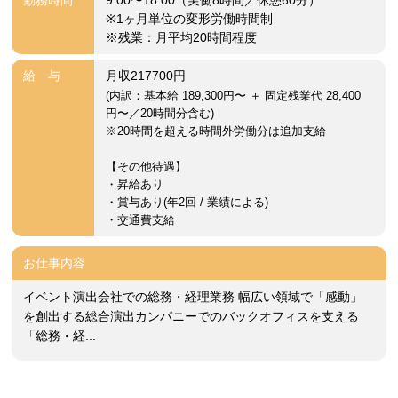
勤務時間
9:00〜18:00（実働8時間／休憩60分）
※1ヶ月単位の変形労働時間制
※残業：月平均20時間程度
給 与
月収217700円
(内訳：基本給 189,300円〜 ＋ 固定残業代 28,400
円〜／20時間分含む)
※20時間を超える時間外労働分は追加支給
【その他待遇】
・昇給あり
・賞与あり(年2回 / 業績による)
・交通費支給
お仕事内容
イベント演出会社での総務・経理業務 幅広い領域で「感動」
を創出する総合演出カンパニーでのバックオフィスを支える
「総務・経...