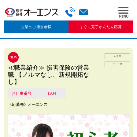
企業のご担当者様
すぐに完了かんたん応募
石川県
NEW
サービス
≪職業紹介≫ 損害保険の営業
職 【ノルマなし、新規開拓な
し】
お仕事番号
1934
《応募先》オーエンス