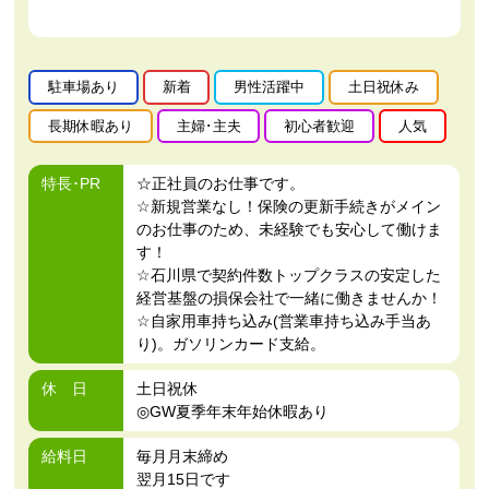
駐車場あり
新着
男性活躍中
土日祝休み
長期休暇あり
主婦･主夫
初心者歓迎
人気
特長･PR
☆正社員のお仕事です。
☆新規営業なし！保険の更新手続きがメイン
のお仕事のため、未経験でも安心して働けま
す！
☆石川県で契約件数トップクラスの安定した
経営基盤の損保会社で一緒に働きませんか！
☆自家用車持ち込み(営業車持ち込み手当あ
り)。ガソリンカード支給。
休 日
土日祝休
◎GW夏季年末年始休暇あり
給料日
毎月月末締め
翌月15日です