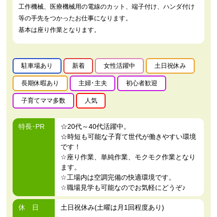
工作機械、医療機械用の電線のカット、端子付け、ハンダ付け
等の手先をつかったお仕事になります。
基本は座り作業となります。
駐車場あり
新着
女性活躍中
土日祝休み
長期休暇あり
主婦･主夫
初心者歓迎
子育てママ多数
人気
特長･PR
☆20代～40代活躍中。
☆時短も可能な子育て世代が働きやすい環境
です！
☆座り作業、単純作業、モクモク作業となり
ます。
☆工場内は空調完備の快適環境です。
☆職場見学も可能なのでお気軽にどうぞ♪
休 日
土日祝休み(土曜は月1回程度あり)