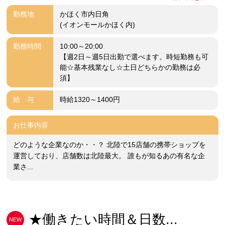
勤務地
かほく市内日角
(イオンモールかほく内)
勤務時間
10:00～20:00
【週2日～週5日出勤で選べます。時短勤務も可
能☆基本残業なし☆土日どちらかの勤務は必
須】
給 与
時給1320～1400円
お仕事内容
どのような企業なのか・・？ 北陸で15店舗の携帯ショップを
運営しており、店舗数は北陸最大。 誰もが知るあの有名な企
業さ...
★働きたい時間＆日数...
NEW