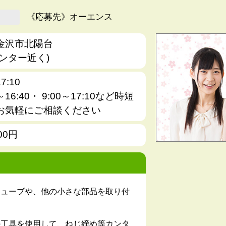
《応募先》オーエンス
金沢市北陽台
ンター近く)
7:10
～16:40・ 9:00～17:10など時短
お気軽にご相談ください
00円
チューブや、他の小さな部品を取り付
の工具を使用して、ねじ締め等カンタ