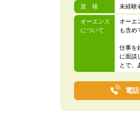
資 格
未経験
オーエンス
オーエ
について
も含め
仕事を
に面談
とで、
電話