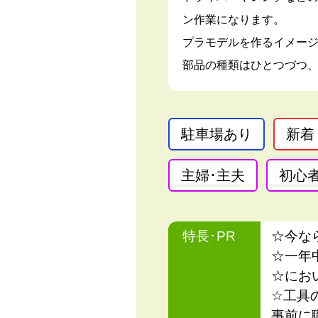
ン作業になります。
プラモデルを作るイメー
部品の種類はひとつづつ
駐車場あり
新着
主婦･主夫
初心
特長･PR
☆今な
☆一年
☆にお
☆工具
事前に