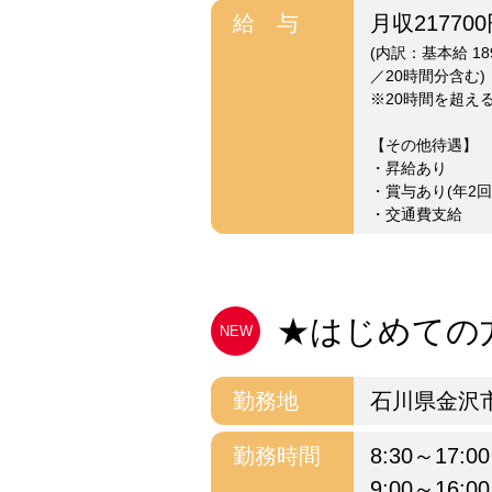
給 与
月収21770
(内訳：基本給 189
／20時間分含む)
※20時間を超え
【その他待遇】
・昇給あり
・賞与あり(年2回 
・交通費支給
★はじめての方
NEW
勤務地
石川県金沢
勤務時間
8:30～17:00
9:00～16:00