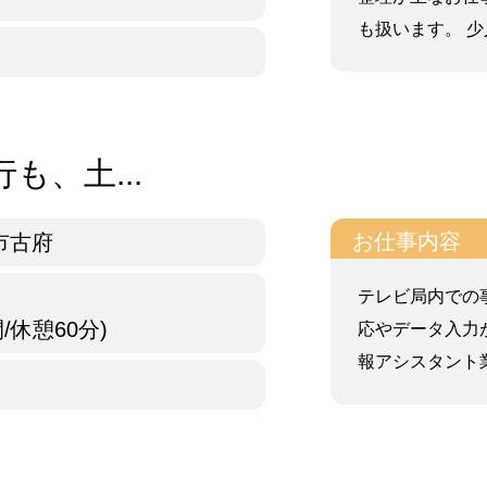
も扱います。 少人
も、土...
お仕事内容
市古府
テレビ局内での
間/休憩60分)
応やデータ入力
報アシスタント業