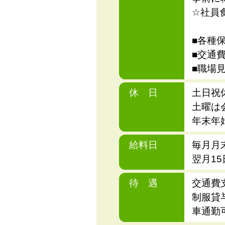
☆社員
■各種
■交通
■職場
休 日
土日祝
土曜は
年末年
給料日
毎月月
翌月1
待 遇
交通費
制服貸
車通勤