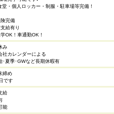
食堂・個人ロッカー・制服・駐車場等完備！
保険完備
費支給有り
見学OK！車通勤OK！
休み
会社カレンダーによる
始･夏季･GWなど長期休暇有
末締め
5日です
支給
与
可能