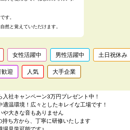
ジです。
、自然と覚えていただけます。
女性活躍中
男性活躍中
土日祝休み
者歓迎
人気
大手企業
ら入社キャンペーン3万円プレゼント中！
中適温環境！広々としたキレイな工場です！
いや大きな音もありません
の持ち方から、丁寧に研修いたします
職場見学可能です♪