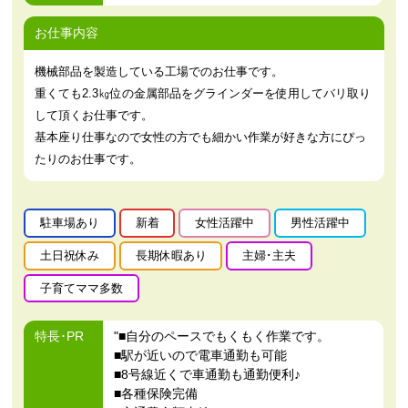
お仕事内容
機械部品を製造している工場でのお仕事です。
重くても2.3㎏位の金属部品をグラインダーを使用してバリ取り
して頂くお仕事です。
基本座り仕事なので女性の方でも細かい作業が好きな方にぴっ
たりのお仕事です。
駐車場あり
新着
女性活躍中
男性活躍中
土日祝休み
長期休暇あり
主婦･主夫
子育てママ多数
特長･PR
"■自分のペースでもくもく作業です。
■駅が近いので電車通勤も可能
■8号線近くで車通勤も通勤便利♪
■各種保険完備