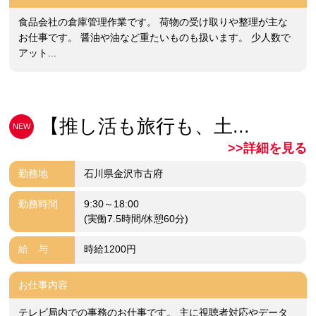
食品会社の倉庫管理作業です。 荷物の受け取りや整理が主な
お仕事です。 醤油や油など重たいものも扱います。 少人数で
アット...
【推し活も旅行も、土...
NEW
>>詳細を見る
勤務地
石川県金沢市古府
勤務時間
9:30～18:00
(実働7.5時間/休憩60分)
給 与
時給1200円
お仕事内容
テレビ局内での事務のお仕事です。 主に視聴者対応やデータ