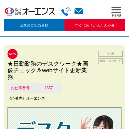
企業のご担当者様
すぐに完了かんたん応募
NEW
石川県
事務・デスクワーク
★日勤勤務のデスクワーク★画
像チェック＆webサイト更新業
務
お仕事番号
1657
《応募先》オーエンス