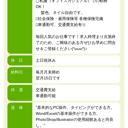
▢私服（オフィスカジュアル）での勤務
OK！
髪色、ネイル自由です。
□社会保険・雇用保険等 各種保険完備
□車通勤可、交通費支給有り
毎回人気のお仕事です！求人枠埋まり次第終
了のため、ご興味のある方ぜひお早めに問合
せ＆ご登録ください(*uωu*)♪
休 日
土日祝休み
給料日
毎月月末締め
翌月15日です
待 遇
交通費支給
車通勤可能
資 格
"基本的なPC操作、タイピングができる方。
Word/Excelの基本操作ができる方。
PhotoShop/illustratorの使用経験あると尚良
し。"