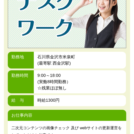
勤務地
石川県金沢市米泉町
(最寄駅 西金沢駅)
勤務時間
9:00～18:00
(実働8時間勤務）
☆残業ほぼ無し
給 与
時給1300円
お仕事内容
二次元コンテンツの画像チェック 及び webサイトの更新運営を