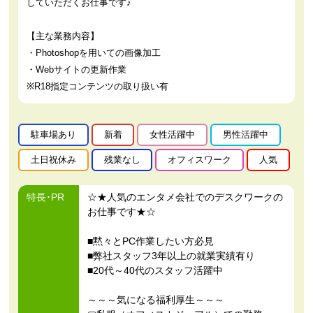
していただくお仕事です♪
【主な業務内容】
・Photoshopを用いての画像加工
・Webサイトの更新作業
※R18指定コンテンツの取り扱い有
駐車場あり
新着
女性活躍中
男性活躍中
土日祝休み
残業なし
オフィスワーク
人気
特長･PR
☆★人気のエンタメ会社でのデスクワークの
お仕事です★☆
■黙々とPC作業したい方必見
■弊社スタッフ3年以上の就業実績有り
■20代～40代のスタッフ活躍中
～～～気になる福利厚生～～～