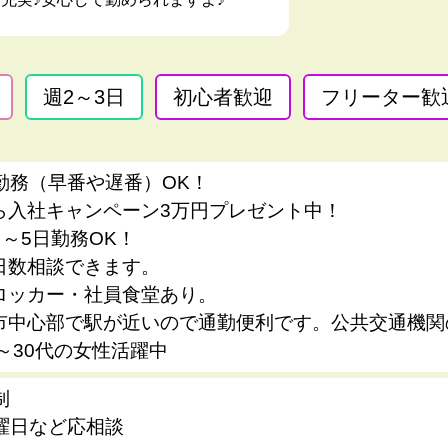
週2～3日
初心者歓迎
フリーター歓
勤務（早番や遅番）OK！
ら入社キャンペーン3万円プレゼント中！
日～5日勤務OK！
日数相談できます。
ロッカー・社員食堂あり。
市中心部で駅が近いので通勤便利です。公共交通機関
代～30代の女性活躍中
制
曜日など応相談