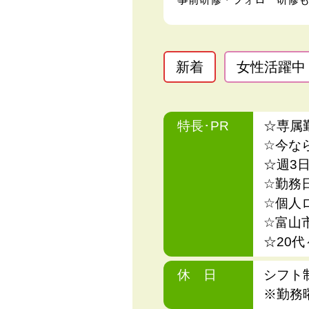
新着
女性活躍中
特長･PR
☆専属
☆今な
☆週3
☆勤務
☆個人
☆富山
☆20
休 日
シフト
※勤務