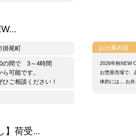
...
お仕事内容
市掛尾町
1:30の間で 3～4時間
2026年秋NE
から可能です。
お惣菜売場で、
ぜひご相談ください！
体的には… お弁当
】荷受...