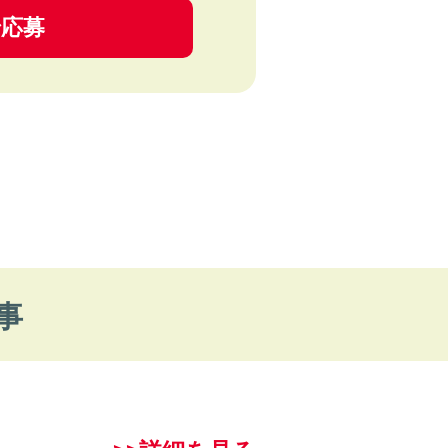
で応募
事