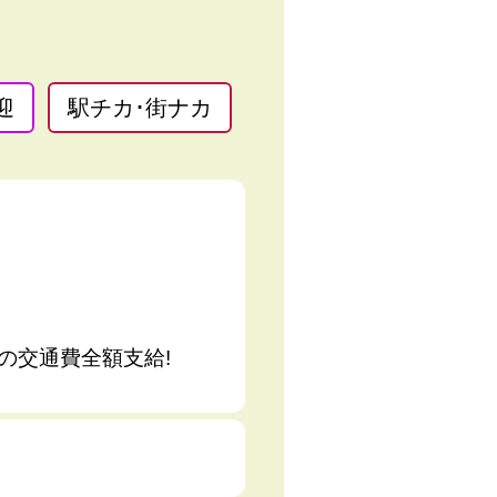
迎
駅チカ･街ナカ
の交通費全額支給!