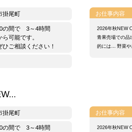
お仕事内容
市掛尾町
1:30の間で 3～4時間
2026年秋NE
から可能です。
青果売場での品
ぜひご相談ください！
的には… 野菜や果
...
お仕事内容
市掛尾町
1:30の間で 3～4時間
2026年秋NE