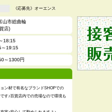
《応募先》オーエンス
富山市総曲輪
貨店)
～18:15
5～19:15
50～1300円
ョン材で有名なブランドSHOPでの
です♪百貨店内での売場なので環境も
充実♪安心して勤められますよ♪