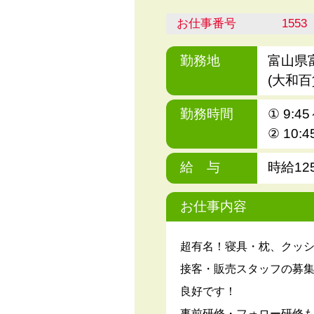
お仕事番号
1553
勤務地
富山県
(大和百
勤務時間
① 9:45
② 10:4
給 与
時給12
お仕事内容
超有名！寝具・枕、クッシ
接客・販売スタッフの募集
良好です！
事前研修・フォロー研修も