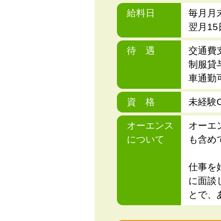
給料日
毎月月
翌月1
待 遇
交通費
制服貸
車通勤
資 格
未経験
オーエンス
オーエ
について
も含め
仕事を
に面談
とで、