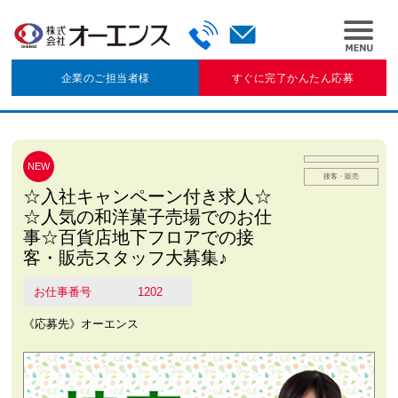
企業のご担当者様
すぐに完了かんたん応募
NEW
接客・販売
☆入社キャンペーン付き求人☆
☆人気の和洋菓子売場でのお仕
事☆百貨店地下フロアでの接
客・販売スタッフ大募集♪
お仕事番号
1202
《応募先》オーエンス