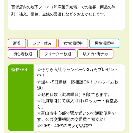
百貨店内の地下フロア（和洋菓子売場）での接客・商品の陳
列、補充、梱包、金銭の受渡しなどをおまかせします。
新着
シフト休み
女性活躍中
男性活躍中
初心者歓迎
フリーター歓迎
駅チカ･街ナカ
特長･PR
☆今なら入社キャンペーン3万円プレゼント
中！
☆週4～5日勤務 応相談OK！フルタイム歓
迎♪
☆勤務日数（勤務曜日）相談できます。
☆社員割引にて購入可能♪ロッカー・食堂あ
り。
☆富山市中心部で駅が近いので通勤便利で
す。公共交通機関の交通費全額支給!
☆20代～40代の男女が活躍中