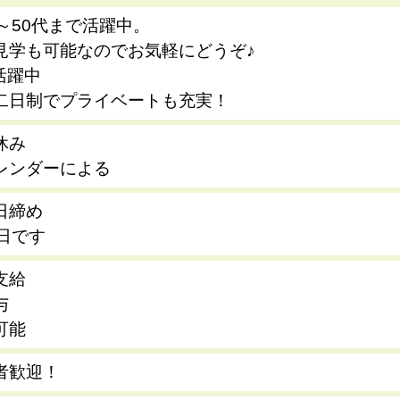
代～50代まで活躍中。
見学も可能なのでお気軽にどうぞ♪
活躍中
二日制でプライベートも充実！
休み
レンダーによる
日締め
5日です
支給
与
可能
者歓迎！