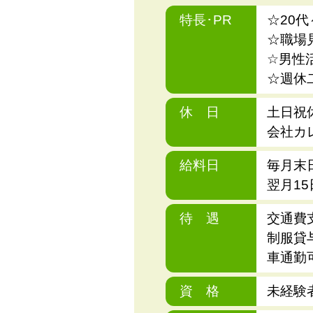
特長･PR
☆20
☆職場
☆男性
☆週休
休 日
土日祝
会社カ
給料日
毎月末
翌月1
待 遇
交通費
制服貸
車通勤
資 格
未経験