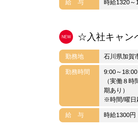
給 与
時給1320～
☆入社キャンペ
NEW
勤務地
石川県加賀市
勤務時間
9:00～18:00
（実働８時間
期あり）
※時間/曜日
給 与
時給1300円