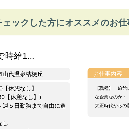
チェックした方にオススメのお仕
給1...
お仕事内容
市山代温泉桔梗丘
1:30【休憩なし】
【職種】 旅館
2:30【休憩なし】)
な企業なのか・
～週５日勤務まで自由に選
大正時代からの歴
なし