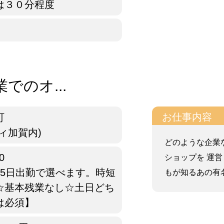
は３０分程度
でのオ...
お仕事内容
町
ィ加賀内)
どのような企業
0
ショップを 運
週5日出勤で選べます。時短
もが知るあの有名
☆基本残業なし☆土日どち
は必須】