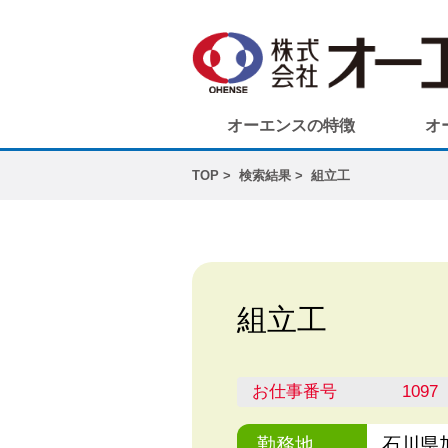
オーエンスの特徴
オ
TOP
検索結果
組立工
組立工
お仕事番号
1097
勤務地
石川県