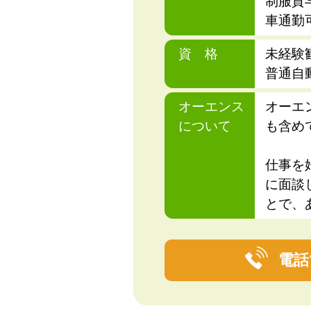
制服貸
車通勤
資 格
未経験
普通自
オーエンス
オーエ
について
も含め
仕事を
に面談
とで、
電話