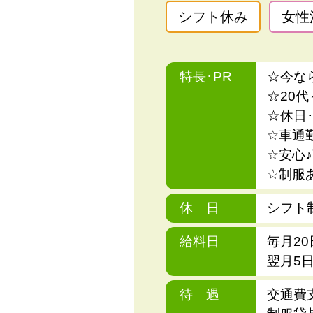
シフト休み
女性
特長･PR
☆今な
☆20
☆休日
☆車通
☆安心
☆制服
休 日
シフト
給料日
毎月2
翌月5
待 遇
交通費