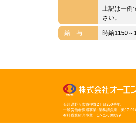
上記は一例
さい。
給 与
時給1150～
石川県野々市市押野2丁目250番地
一般労働者派遣事業･業務請負業 派17-010
有料職業紹介事業 17-ユ-300099
Copyright © Ohense co.,Ltd. All Rights Res