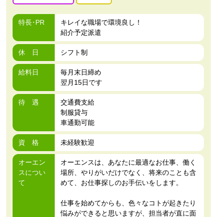
特長･PR
キレイな職場で環境良し！
紹介予定派遣
休 日
シフト制
給料日
毎月末日締め
翌月15日です
待 遇
交通費支給
制服貸与
車通勤可能
資 格
未経験歓迎
オーエン
オーエンスは、あなたに最適なお仕事、働く
スについ
場所、やりがいだけでなく、将来のことも含
て
めて、お仕事探しのお手伝いをします。
仕事を始めてからも、色々なコトが起きたり
悩みができると思いますが、担当者が直に面